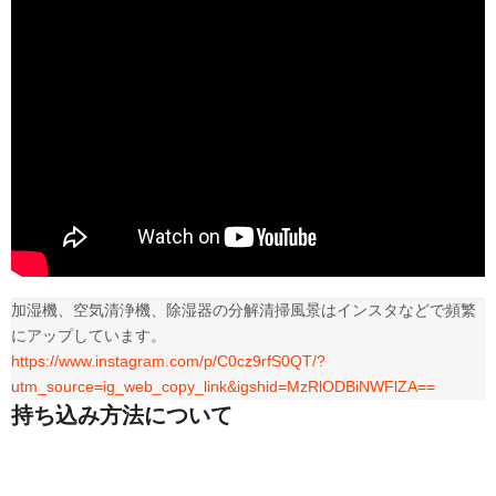
加湿機、空気清浄機、除湿器の分解清掃風景はインスタなどで頻繁
https://www.instagram.com/p/C0cz9rfS0QT/?
utm_source=ig_web_copy_link&igshid=MzRlODBiNWFlZA==
持ち込み方法について