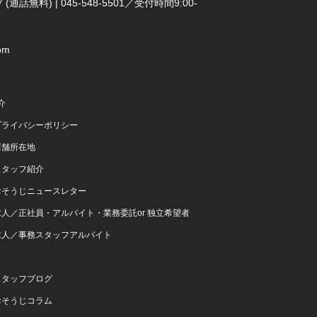
(通話無料) | 045-548-5501／受付時間9:00-
om
介
プライバシーポリシー
店舗所在地
スタッフ紹介
おそうじニュースレター
求人／正社員・アルバイト・業務委託or 独立希望者
求人／事務スタッフアルバイト
スタッフブログ
おそうじコラム