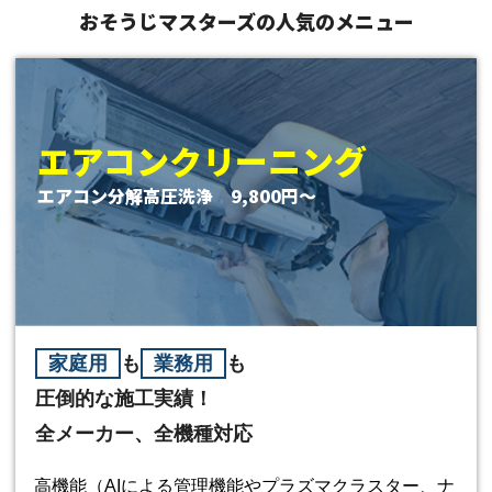
おそうじマスターズの
人気のメニュー
エアコンクリーニング
エアコン分解高圧洗浄 9,800円〜
家庭用
も
業務用
も
圧倒的な施工実績！
全メーカー、全機種対応
高機能（AIによる管理機能やプラズマクラスター、ナ