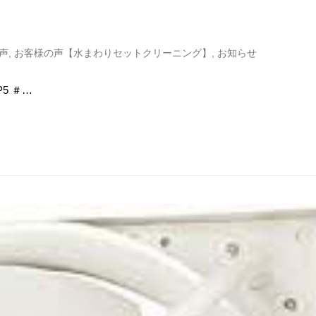
声
,
お客様の声【水まわりセットクリーニング】
,
お知らせ
hP5 ＃…