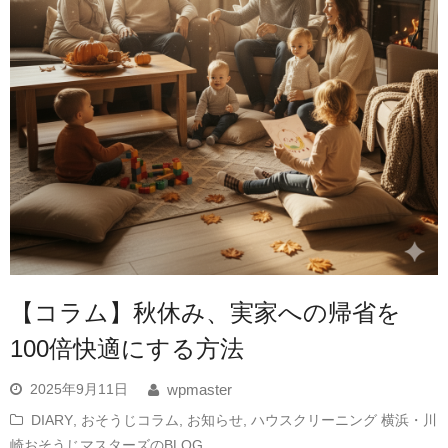
【コラム】秋休み、実家への帰省を
100倍快適にする方法
2025年9月11日
wpmaster
DIARY
,
おそうじコラム
,
お知らせ
,
ハウスクリーニング 横浜・川
崎おそうじマスターズのBLOG