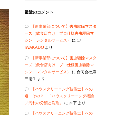
最近のコメント
【新事業部について】害虫駆除マスタ
ーズ（飲食店向け プロ仕様害虫駆除マ
シン レンタルサービス）
に
IWAKADO
より
【新事業部について】害虫駆除マスタ
ーズ（飲食店向け プロ仕様害虫駆除マ
シン レンタルサービス）
に
合同会社第
三衛生
より
【ハウスクリーニング技能士】への
道 その２ 「ハウスクリーニング概論
／汚れの分類と洗剤」
に
木下
より
【ハウスクリーニング技能士】への