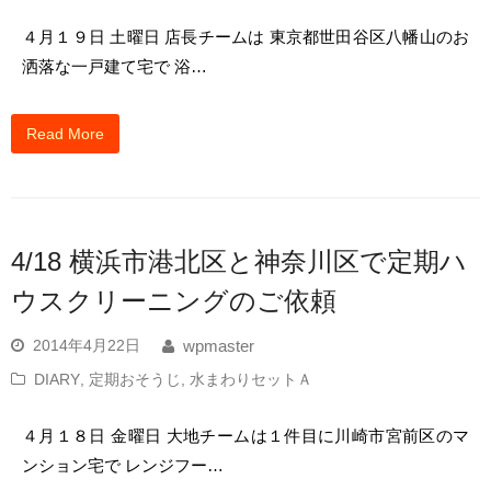
４月１９日 土曜日 店長チームは 東京都世田谷区八幡山のお
洒落な一戸建て宅で 浴…
Read More
4/18 横浜市港北区と神奈川区で定期ハ
ウスクリーニングのご依頼
2014年4月22日
wpmaster
DIARY
,
定期おそうじ
,
水まわりセットＡ
４月１８日 金曜日 大地チームは１件目に川崎市宮前区のマ
ンション宅で レンジフー…