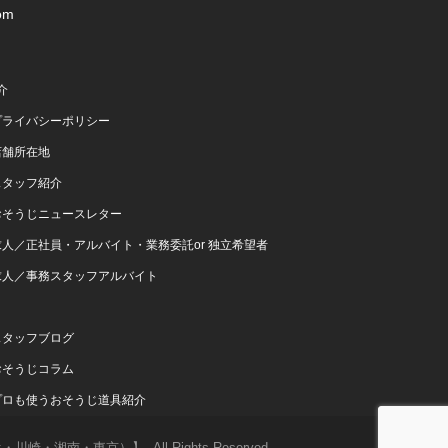
om
介
プライバシーポリシー
店舗所在地
スタッフ紹介
おそうじニュースレター
求人／正社員・アルバイト・業務委託or 独立希望者
求人／事務スタッフアルバイト
スタッフブログ
おそうじコラム
プロも使うおそうじ道具紹介
京）】- All Rights Reserved