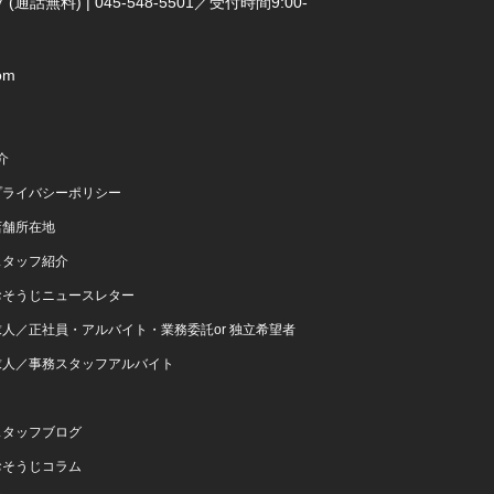
(通話無料) | 045-548-5501／受付時間9:00-
om
介
プライバシーポリシー
店舗所在地
スタッフ紹介
おそうじニュースレター
求人／正社員・アルバイト・業務委託or 独立希望者
求人／事務スタッフアルバイト
スタッフブログ
おそうじコラム