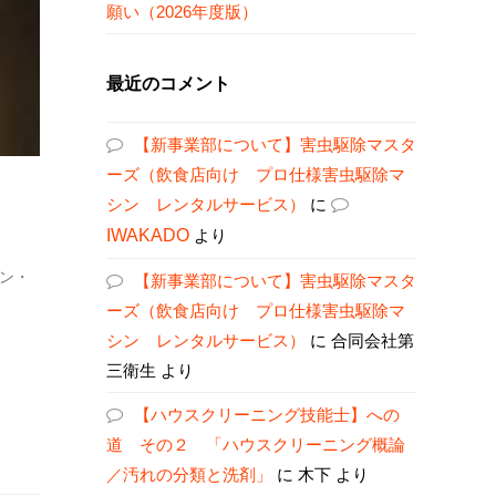
願い（2026年度版）
最近のコメント
【新事業部について】害虫駆除マスタ
ーズ（飲食店向け プロ仕様害虫駆除マ
シン レンタルサービス）
に
IWAKADO
より
ン・
【新事業部について】害虫駆除マスタ
ーズ（飲食店向け プロ仕様害虫駆除マ
シン レンタルサービス）
に
合同会社第
三衛生
より
【ハウスクリーニング技能士】への
道 その２ 「ハウスクリーニング概論
／汚れの分類と洗剤」
に
木下
より