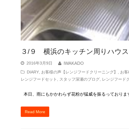
３/９ 横浜のキッチン周りハウ
2016年3月9日
IWAKADO
DIARY
,
お客様の声【レンジフードクリーニング】
,
お客
レンジフードセット
,
スタッフ深瀬のブログ
,
レンジフード
本日、雨にもかかわらず花粉が猛威を振るっておりま
Read More