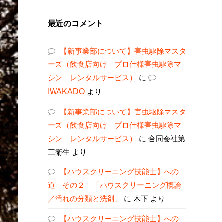
最近のコメント
【新事業部について】害虫駆除マスタ
ーズ（飲食店向け プロ仕様害虫駆除マ
シン レンタルサービス）
に
IWAKADO
より
【新事業部について】害虫駆除マスタ
ーズ（飲食店向け プロ仕様害虫駆除マ
シン レンタルサービス）
に
合同会社第
三衛生
より
【ハウスクリーニング技能士】への
道 その２ 「ハウスクリーニング概論
／汚れの分類と洗剤」
に
木下
より
【ハウスクリーニング技能士】への