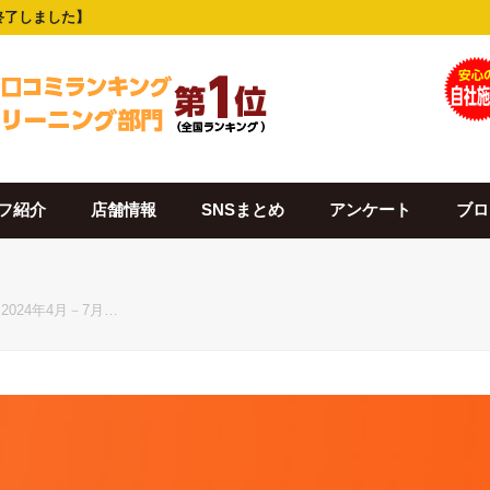
終了しました】
フ紹介
店舗情報
SNSまとめ
アンケート
ブロ
024年4月－7月…