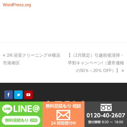
WordPress.org
2/6 浴室クリーニング＠横浜
【（2月限定）引越前後清掃・
市港南区
早割キャンペーン!（通常価格
の50％～20％ OFF）】