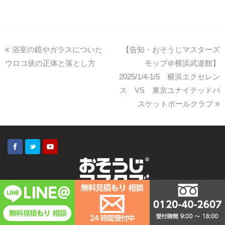
浴室の鏡やガラスについた
【告知・おそうじマスターズ
ウロコ状の正体と落とし方
モップ＠横浜武道館】
2025/1/4-1/5 横浜エクセレン
ス VS 東京ユナイテッドバ
スケットボールクラブ