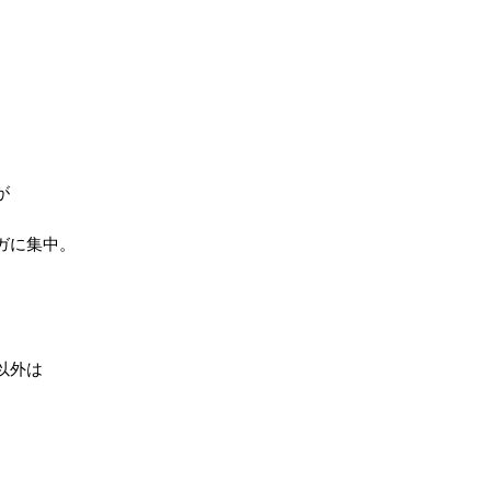
が
ガに集中。
以外は