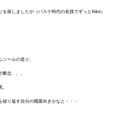
りを探しましたが（バスケ時代の名残でずっとNike）
ムソールの造り。
で断念。。。
黒。
を繰り返す自分の職業向きかなと・・・