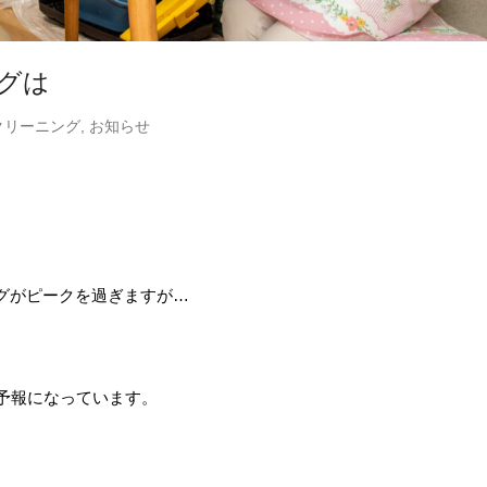
ングは
クリーニング
,
お知らせ
グがピークを過ぎますが…
予報になっています。